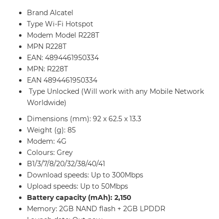
Brand Alcatel
Type Wi-Fi Hotspot
Modem Model R228T
MPN R228T
EAN: 4894461950334
MPN: R228T
EAN 4894461950334
Type Unlocked (Will work with any Mobile Network
Worldwide)
Dimensions (mm): 92 x 62.5 x 13.3
Weight (g): 85
Modem: 4G
Colours: Grey
B1/3/7/8/20/32/38/40/41
Download speeds: Up to 300Mbps
Upload speeds: Up to 50Mbps
Battery capacity (mAh): 2,150
Memory: 2GB NAND flash + 2GB LPDDR