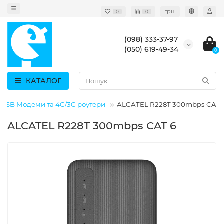
грн.
0
0
(098) 333-37-97
(050) 619-49-34
0
КАТАЛОГ
USB Модеми та 4G/3G роутери
ALCATEL R228T 300mbps CAT 
ALCATEL R228T 300mbps CAT 6