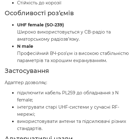
Стійкість до корозії
Особливості роз’ємів
UHF female (SO-239)
Широко використовується у CB-радіо та
аматорському радіозв’язку.
N male
Професійний ВЧ-роз’єм із високою стабільністю
параметрів та хорошим екрануванням.
Застосування
Адаптер дозволяє:
підключити кабель PL259 до обладнання з N
female;
інтегрувати старі UHF-системи у сучасні RF-
мережі;
використовувати антени та підсилювачі різних
стандартів.
Альтернативні назви