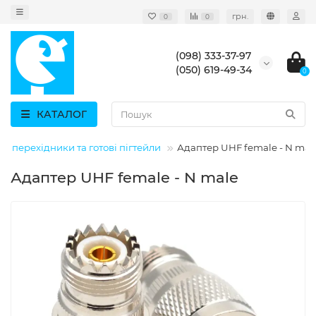
грн.
0
0
(098) 333-37-97
(050) 619-49-34
0
КАТАЛОГ
и, перехідники та готові пігтейли
Адаптер UHF female - N mal
Адаптер UHF female - N male