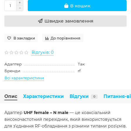
В кошик
Швидке замовлення
В закладки
До порівняння
Відгуків: 0
Адаптер
Так
Бренди
rf
Всі характеристики
Опис
Характеристики
Відгуки
Питання-в
0
Адаптер
UHF female – N male
— це коаксіальний
високочастотний перехідник, який використовується
для з’єднання RF-обладнання з різними типами роз’ємів.