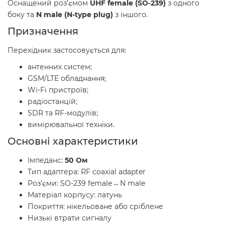
Оснащений роз’ємом
UHF female (SO-239)
з одного
боку та
N male (N-type plug)
з іншого.
Призначення
Перехідник застосовується для:
антенних систем;
GSM/LTE обладнання;
Wi-Fi пристроїв;
радіостанцій;
SDR та RF-модулів;
вимірювальної техніки.
Основні характеристики
Імпеданс:
50 Ом
Тип адаптера: RF coaxial adapter
Роз’єми: SO-239 female ↔ N male
Матеріал корпусу: латунь
Покриття: нікельоване або сріблене
Низькі втрати сигналу