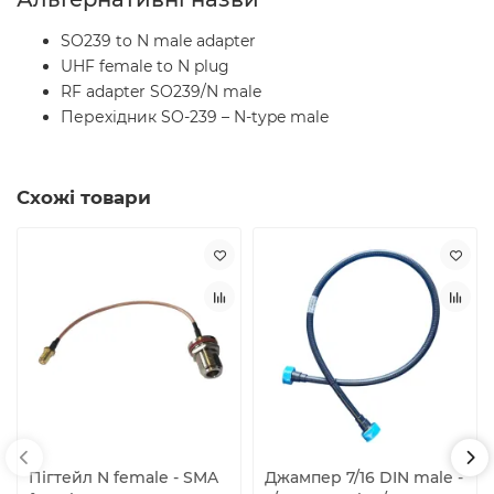
SO239 to N male adapter
UHF female to N plug
RF adapter SO239/N male
Перехідник SO-239 – N-type male
Схожі товари
Пігтейл N female - SMA
Джампер 7/16 DIN male -