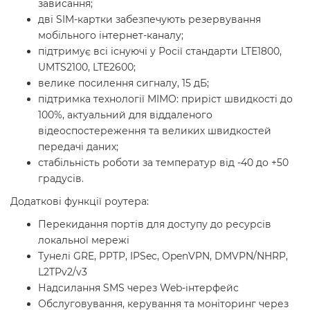
зависання;
дві SIM-картки забезпечують резервування
мобільного інтернет-каналу;
підтримує всі існуючі у Росії стандарти LTE1800,
UMTS2100, LTE2600;
велике посилення сигналу, 15 дБ;
підтримка технології MIMO: приріст швидкості до
100%, актуальний для віддаленого
відеоспостереження та великих швидкостей
передачі даних;
стабільність роботи за температур від -40 до +50
градусів.
Додаткові функції роутера:
Перекидання портів для доступу до ресурсів
локальної мережі
Тунелі GRE, PPTP, IPSec, OpenVPN, DMVPN/NHRP,
L2TPv2/v3
Надсилання SMS через Web-інтерфейс
Обслуговування, керування та моніторинг через