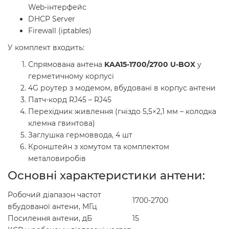
Web-інтерфейс
DHСP Server
Firewall (iptables)
У комплект входить:
Спрямована антена
KAA15-1700/2700 U-BOX
у
герметичному корпусі
4G роутер з модемом, вбудовані в корпус антени
Патч-корд RJ45 – RJ45
Перехідник живлення (гніздо 5,5×2,1 мм – колодка
клемна гвинтова)
Заглушка гермоввода, 4 шт
Кронштейн з хомутом та комплектом
металовиробів
Основні характеристики антени:
Робочий діапазон частот
1700-2700
вбудованої антени, МГц
Посилення антени, дБ
15