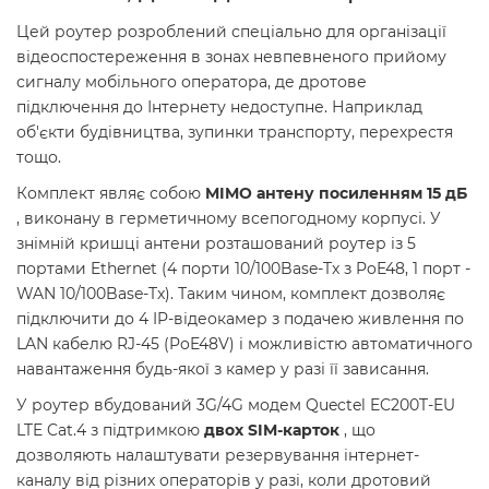
Цей роутер розроблений спеціально для організації
відеоспостереження в зонах невпевненого прийому
сигналу мобільного оператора, де дротове
підключення до Інтернету недоступне. Наприклад
об'єкти будівництва, зупинки транспорту, перехрестя
тощо.
Комплект являє собою
MIMO антену посиленням 15 дБ
, виконану в герметичному всепогодному корпусі. У
знімній кришці антени розташований роутер із 5
портами Ethernet (4 порти 10/100Base-Tx з PoE48, 1 порт -
WAN 10/100Base-Tx). Таким чином, комплект дозволяє
підключити до 4 IP-відеокамер з подачею живлення по
LAN кабелю RJ-45 (PoE48V) і можливістю автоматичного
навантаження будь-якої з камер у разі її зависання.
У роутер вбудований 3G/4G модем Quectel EC200T-EU
LTE Cat.4 з підтримкою
двох SIM-карток
, що
дозволяють налаштувати резервування інтернет-
каналу від різних операторів у разі, коли дротовий