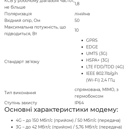
КСВ у робочому діапазоні частот,
1,8
не більше
Поляризація
лінійна
Вхідний опір, Ом
50
Максимальна потужність, що
10
підводиться, Вт
GPRS
EDGE
UMTS (3G)
HSPA+ (3G)
Стандарт зв'язку
LTE FDD/TDD (4G)
IEEE 802.11b/g/n
(Wi-Fi) 2,4 ГГц
спрямована, MIMO, з
Тип виконання
гермобоксом
Ступінь захисту
IP64
Основні характеристики модему:
4G – до 150 Мбіт/с (прийом) / 50 Мбіт/с (передача)
3G – до 42 Мбіт/с (прийом) / 5,76 Мбіт/с (передача)