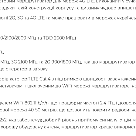
товий маршрутизатор для мереж 4G LTE, виконаний у сучасн
авдяки такій конструкції корпусу та дизайну чудово впишетьс
гії 2G, 3G та 4G LTE та може працювати в мережах українськи
800/2100/2600 МГц та TDD 2600 МГц)
Гц
 МГц, 3G 2100 МГц та 2G 900/1800 МГц, так що маршрутизатор
е операторів зв'язку.
ів категорії LTE Cat.4 з підтримкою швидкості завантаження
ористувачам, підключеним до WiFi мережі маршрутизатора, н
ем WiFi 802.11 b/g/n, що працює на частоті 2,4 ГГц і дозво
тової мережі 40-50 метрів, що дозволить покрити радіосигн
x2, яка забезпечує добрий рівень прийому сигналу. У цій 
а хорошу вбудовану антену, маршрутизатор краще використ