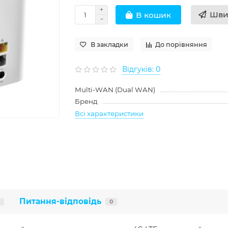
Шви
В кошик
В закладки
До порівняння
Відгуків: 0
Multi-WAN (Dual WAN)
Бренд
Всі характеристики
Питання-відповідь
0