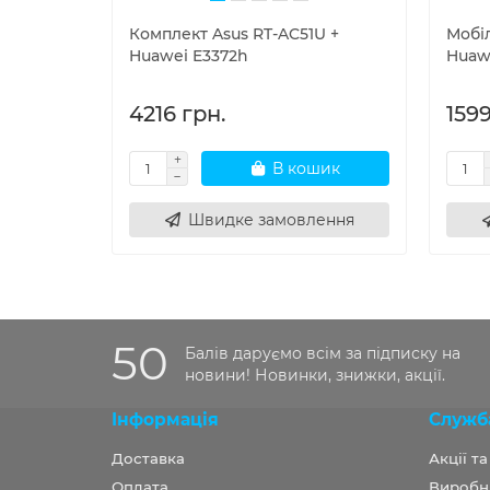
Комплект Asus RT-AC51U +
Мобі
Huawei E3372h
Huaw
4216 грн.
1599
В кошик
Швидке замовлення
50
Балів даруємо всім за підписку на
новини! Новинки, знижки, акції.
Інформація
Служб
Доставка
Акції т
Оплата
Виробн