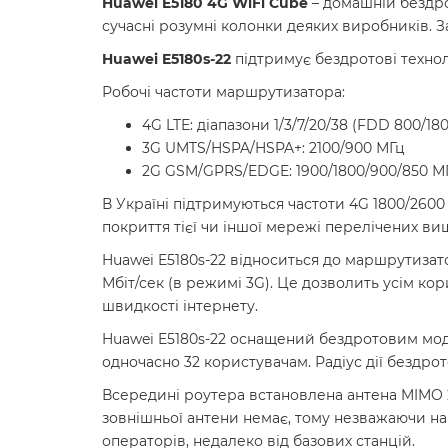
Huawei E5180 4G WiFi Cube
– домашній бездро
сучасні розумні колонки деяких виробників. З
Huawei E5180s-22
підтримує бездротові техноло
Робочі частоти маршрутизатора:
4G LTE: діапазони 1/3/7/20/38 (FDD 800/1
3G UMTS/HSPA/HSPA+: 2100/900 МГц
2G GSM/GPRS/EDGE: 1900/1800/900/850 М
В Україні підтримуються частоти 4G 1800/2600
покриття тієї чи іншої мережі перелічених вищ
Huawei E5180s-22 відноситься до маршрутизатор
Мбіт/сек (в режимі 3G). Це дозволить усім к
швидкості інтернету.
Huawei E5180s-22 оснащений бездротовим модул
одночасно 32 користувачам. Радіус дії бездро
Всередині роутера встановлена антена MIMO 2
зовнішньої антени немає, тому незважаючи н
операторів, недалеко від базових станцій.