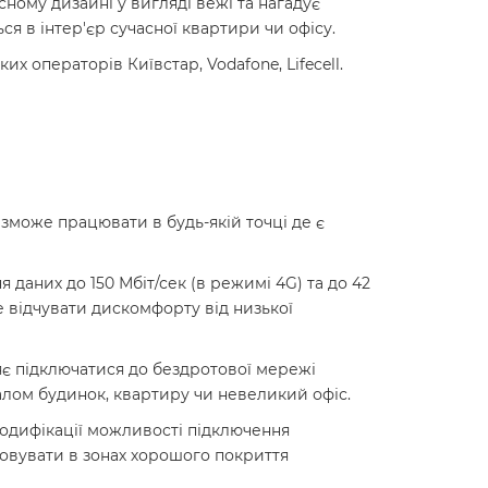
ому дизайні у вигляді вежі та нагадує
я в інтер'єр сучасної квартири чи офісу.
х операторів Київстар, Vodafone, Lifecell.
 зможе працювати в будь-якій точці де є
 даних до 150 Мбіт/сек (в режимі 4G) та до 42
е відчувати дискомфорту від низької
ляє підключатися до бездротової мережі
алом будинок, квартиру чи невеликий офіс.
модифікації можливості підключення
овувати в зонах хорошого покриття