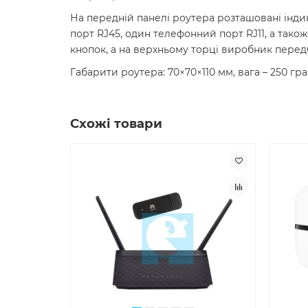
На передній панелі роутера розташовані індик
порт RJ45, один телефонний порт RJ11, а так
кнопок, а на верхньому торці виробник перед
Габарити роутера: 70×70×110 мм, вага – 250 гра
Схожі товари