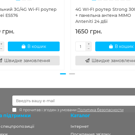
льний 3G/4G Wi-Fi роутер
4G WI-FI роутер Strong 30
ei E5576
+ панельна антена MIMO
Anteniti 24 дБі
 грн.
1650 грн.
В кошик
В кошик
Швидке замовлення
Швидке замовленн
Я прочитав і згоден з умовами
Политика безопасности
а підтримки
Каталог
а спецпропозиції
Інтернет
ики
Посилення зв'язку