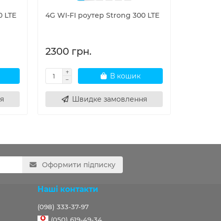
0 LTE
4G WI-FI роутер Strong 300 LTE
Wi-Fi ро
USB мод
II/Open
2300 грн.
1100 г
В кошик
я
Швидке замовлення
Ш
Оформити підписку
Наші контакти
(098) 333-37-97
(050) 619-49-34