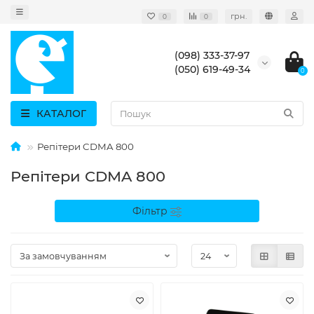
грн.
0
0
(098) 333-37-97
(050) 619-49-34
0
КАТАЛОГ
Репітери CDMA 800
Репітери CDMA 800
Фільтр