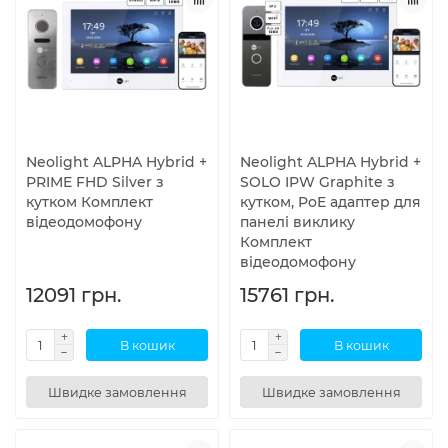
Neolight ALPHA Hybrid +
Neolight ALPHA Hybrid +
PRIME FHD Silver з
SOLO IPW Graphite з
кутком Комплект
кутком, PoE адаптер для
відеодомофону
панелі виклику
Комплект
відеодомофону
12091 грн.
15761 грн.
В кошик
В кошик
Швидке замовлення
Швидке замовлення