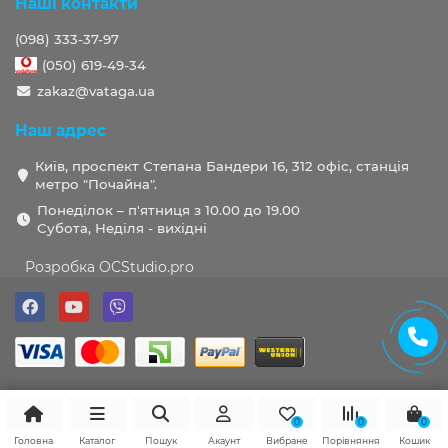
Наші контакти
(098) 333-37-97
(050) 619-49-34
zakaz@vataga.ua
Наш адрес
Київ, проспект Степана Бандери 16, 312 офіс, станція
метро "Почайна".
Понеділок – п'ятниця з 10.00 до 19.00
Субота, Неділя - вихідні
Розробка OCStudio.pro
0
0
0
Головна
Каталог
Пошук
Акаунт
Вибране
Порівняння
Кошик