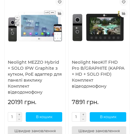
Neolight MEZZO Hybrid
Neolight NeoKIT FHD
+ SOLO IPW Graphite з
Pro B/GRAPHITE (KAPPA
кутком, PoE адаптер для
+ HD + SOLO FHD)
панелі виклику
Комплект
Комплект
відеодомофону
відеодомофону
20191 грн.
7891 грн.
В кошик
В кошик
Швидке замовлення
Швидке замовлення