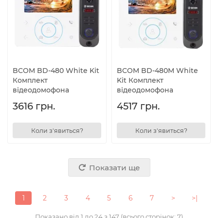
BCOM BD-480 White Kit
BCOM BD-480M White
Комплект
Kit Комплект
відеодомофона
відеодомофона
3616 грн.
4517 грн.
Коли з'явиться?
Коли з'явиться?
Показати ще
1
2
3
4
5
6
7
>
>|
Показано від 1 до 24 з 147 (всього сторінок: 7)