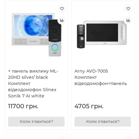
+ панель виклику ML-
Arny AVD-7005
20HD silver/ black
Комплект
Комплект
відеодомофон+панель
відеодомофон Slinex
Sonik 7 AI white
11700 грн.
4705 грн.
Коли з'явиться?
Коли з'явиться?