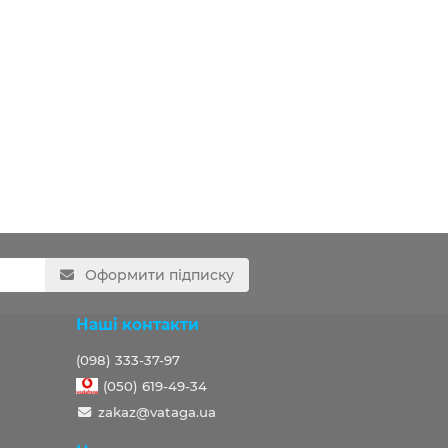
Оформити підписку
Наші контакти
(098) 333-37-97
(050) 619-49-34
zakaz@vataga.ua