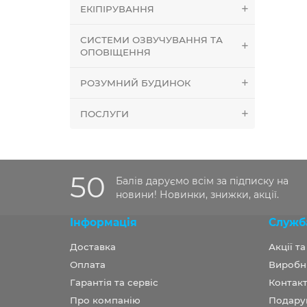
ЕКІПІРУВАННЯ
СИСТЕМИ ОЗВУЧУВАННЯ ТА
ОПОВІЩЕННЯ
РОЗУМНИЙ БУДИНОК
ПОСЛУГИ
50
Балів даруємо всім за підписку на
новини! Новинки, знижки, акції.
Інформація
Служб
Доставка
Акції т
Оплата
Виробн
Гарантія та сервіс
Контакт
Про компанію
Подару