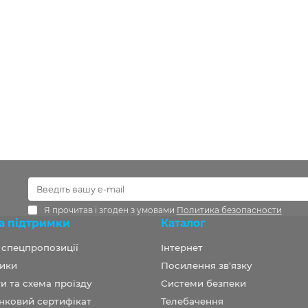
Я прочитав і згоден з умовами
Политика безопасности
а підтримки
Каталог
а спецпропозиції
Інтернет
ики
Посилення зв'язку
и та схема проїзду
Системи безпеки
нковий сертифікат
Телебачення