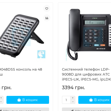
9048DSS консоль на 48
Системний телефон LDP-
іш
9008D для цифрових АТС
iPECS-LIK, iPECS-MG, ipLD
 грн.
3394 грн.
В кошик
В кошик