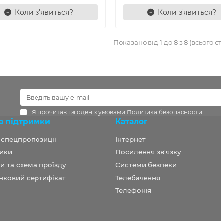
Коли з'явиться?
Коли з'явиться?
Показано від 1 до 8 з 8 (всього ст
Я прочитав і згоден з умовами
Политика безопасности
а підтримки
Каталог
а спецпропозиції
Інтернет
ики
Посилення зв'язку
и та схема проїзду
Системи безпеки
нковий сертифікат
Телебачення
Телефонія