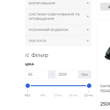
ЕКІПІРУВАННЯ
СИСТЕМИ ОЗВУЧУВАННЯ ТА
ОПОВІЩЕННЯ
РОЗУМНИЙ БУДИНОК
ПОСЛУГИ
Фільтр
ЦІНА
-
грн.
Сист
7224
65,0
674
1,3 тис.
1,9 тис.
2,5 тис.
250