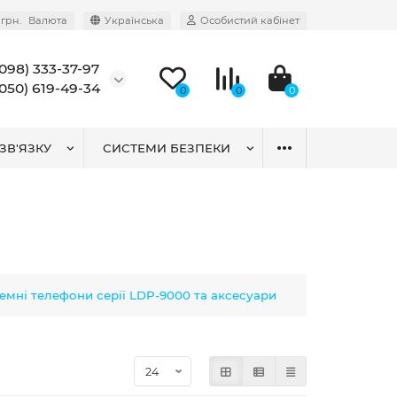
грн.
Валюта
Українська
Особистий кабінет
(098) 333-37-97
(050) 619-49-34
0
0
0
ЗВ'ЯЗКУ
СИСТЕМИ БЕЗПЕКИ
емні телефони серії LDP-9000 та аксесуари