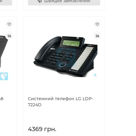
я
Швидке замовлення
48
Системний телефон LG LDP-
7224D
4369 грн.