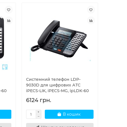
Системний телефон LDP-
9030D для цифрових АТС
K-60
iPECS-LIK, iPECS-MG, ipLDK-60
6124 грн.
В кошик