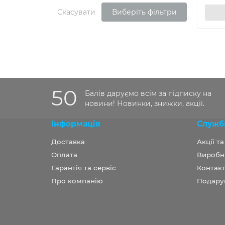
Скасувати
Виберіть фільтри
50
Балів даруємо всім за підписку на
новини! Новинки, знижки, акції.
Інформація
Служб
Доставка
Акції т
Оплата
Виробн
Гарантія та сервіс
Контакт
Про компанію
Подару
Розробка OCStudio.pro