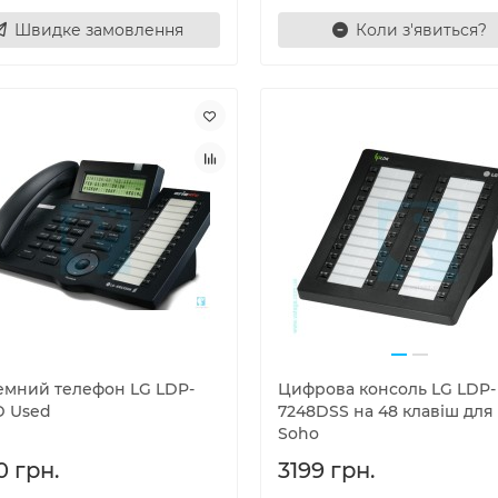
Швидке замовлення
Коли з'явиться?
емний телефон LG LDP-
Цифрова консоль LG LDP-
D Used
7248DSS на 48 клавіш для 
Soho
0 грн.
3199 грн.