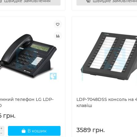
Швидке замовлення
Швидке замовленн
емний телефон LG LDP-
LDP-7048DSS консоль на 
D
клавіш
 грн.
3589 грн.
В кошик