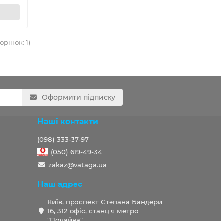
орінок: 1)
Оформити підписку
Наші контакти
(098) 333-37-97
(050) 619-49-34
zakaz@vataga.ua
Наш адрес
Київ, проспект Степана Бандери
16, 312 офіс, станція метро
"Почайна".