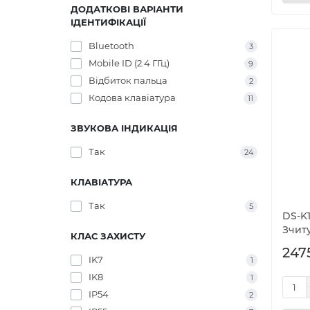
ДОДАТКОВІ ВАРІАНТИ
ІДЕНТИФІКАЦІЇ
Bluetooth
3
Mobile ID (2.4 ГГц)
9
Відбиток пальца
2
Кодова клавіатура
11
ЗВУКОВА ІНДИКАЦІЯ
Так
24
КЛАВІАТУРА
Так
5
DS-K
Зчиту
КЛАС ЗАХИСТУ
247
IK7
1
IK8
1
IP54
2