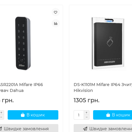
SR2201A Mifare IP66
DS-K1101M Mifare IP64 Зчи
увач Dahua
Hikvision
 грн.
1305 грн.
В кошик
В кошик
Швидке замовлення
Швидке замовленн