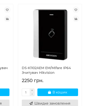
тувач
DS-K1102AEM EM/Mifare IP64
Зчитувач Hikvision
2250 грн.
В кошик
я
Швидке замовлення