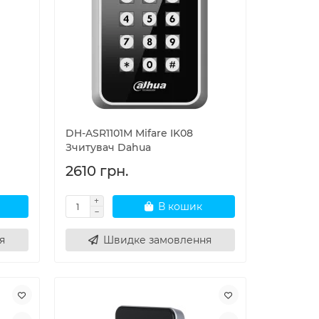
DH-ASR1101M Mifare IK08
Зчитувач Dahua
2610 грн.
В кошик
я
Швидке замовлення