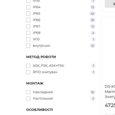
IP55
7
IP64
12
IP65
45
IP66
18
IP67
12
IP68
4
ІК10
1
внутрішні
10
МЕТОД РОБОТИ
ASK, FSK, ASK+FSK
1
RFID зчитувач
1
МОНТАЖ
DS-K
Marin
Накладний
16
Зчиту
Настільний
2
472
ОСОБЛИВОСТІ