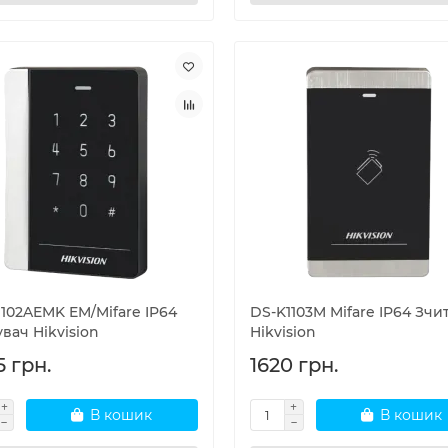
1102AEMK EM/Mifare IP64
DS-K1103M Mifare IP64 Зчи
вач Hikvision
Hikvision
5 грн.
1620 грн.
В кошик
В кошик