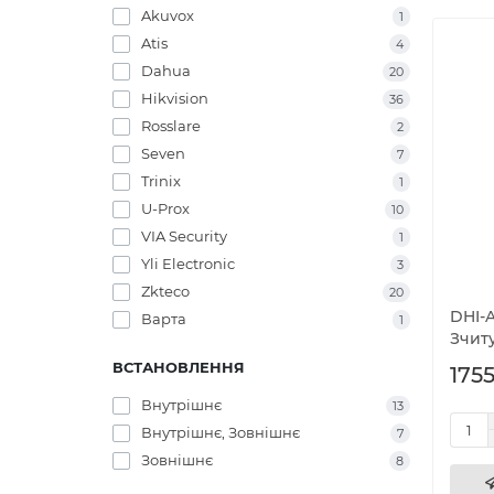
Akuvox
1
Atis
4
Dahua
20
Hikvision
36
Rosslare
2
Seven
7
Trinix
1
U-Prox
10
VIA Security
1
Yli Electronic
3
Zkteco
20
DHI-A
Варта
1
Зчит
ВСТАНОВЛЕННЯ
1755
Внутрішнє
13
Внутрішнє, Зовнішнє
7
Зовнішнє
8