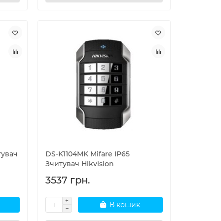
тувач
DS-K1104MK Mifare IP65
Зчитувач Hikvision
3537 грн.
В кошик