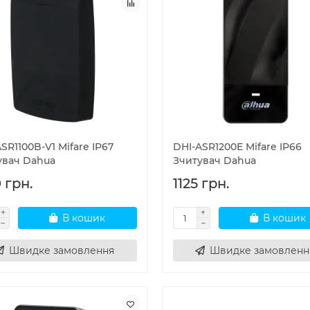
SR1100B-V1 Мifare IP67
DHI-ASR1200E Mifare IP66
увач Dahua
Зчитувач Dahua
 грн.
1125 грн.
В кошик
В кошик
Швидке замовлення
Швидке замовленн