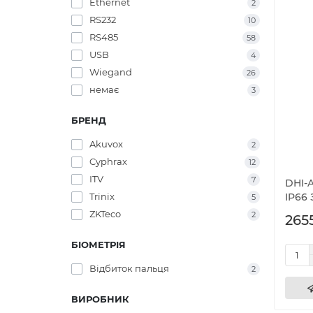
Ethernet
2
RS232
10
RS485
58
USB
4
Wiegand
26
немає
3
БРЕНД
Akuvox
2
Cyphrax
12
ITV
7
DHI-A
Trinix
IP66
5
ZKTeco
2
2655
БІОМЕТРІЯ
Відбиток пальця
2
ВИРОБНИК