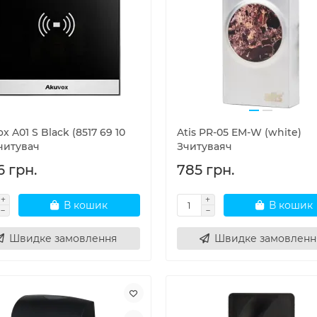
x A01 S Black (8517 69 10
Atis PR-05 EM-W (white)
читувач
Зчитуваяч
6 грн.
785 грн.
В кошик
В кошик
Швидке замовлення
Швидке замовленн