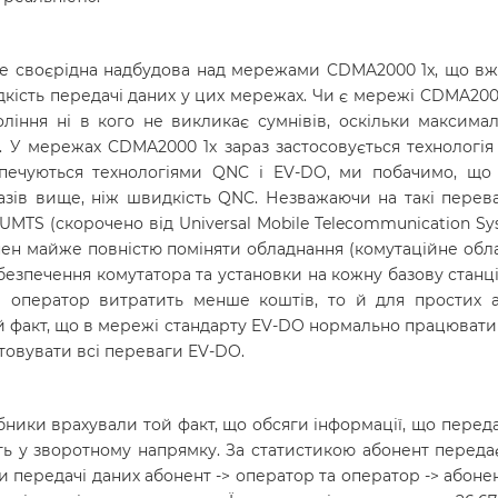
 це своєрідна надбудова над мережами CDMA2000 1x, що вже
кість передачі даних у цих мережах. Чи є мережі CDMA2000
ння ні в кого не викликає сумнівів, оскільки максимальн
. У мережах CDMA2000 1х зараз застосовується технологія
езпечуються технологіями QNC і EV-DO, ми побачимо, що 
азів вище, ніж швидкість QNC. Незважаючи на такі перев
UMTS (скорочено від Universal Mobile Telecommunication S
н майже повністю поміняти обладнання (комутаційне облад
езпечення комутатора та установки на кожну базову станц
й оператор витратить менше коштів, то й для простих аб
факт, що в мережі стандарту EV-DO нормально працюватиму
товувати всі переваги EV-DO.
ники врахували той факт, що обсяги інформації, що переда
уть у зворотному напрямку. За статистикою абонент переда
 передачі даних абонент -> оператор та оператор -> абонен