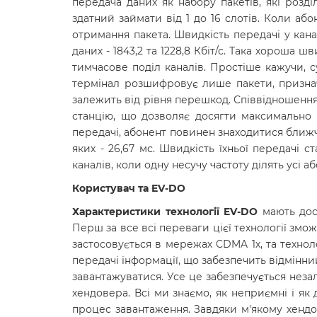
передача даних як набору пакетів, які розді
здатний займати від 1 до 16 слотів. Коли аб
отримання пакета. Швидкість передачі у канал
даних - 1843,2 та 1228,8 Кбіт/с. Така хороша
тимчасове поділ каналів. Простіше кажучи, с
термінал розшифровує лише пакети, призначе
залежить від рівня перешкод. Співвідношення
станцію, що дозволяє досягти максимально
передачі, абонент повинен знаходитися ближче
яких - 26,67 мс. Швидкість їхньої передачі 
каналів, коли одну несучу частоту ділять усі
Користувач та EV-DO
Характеристики технології EV-DO
мають дос
Перш за все всі переваги цієї технології змо
застосовується в мережах CDMA 1х, та технол
передачі інформації, що забезпечить відмінни
завантажуватися. Усе це забезпечується неза
хендовера. Всі ми знаємо, як неприємні і я
процес завантаження. Завдяки м'якому хендо