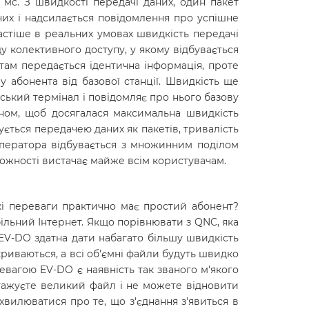
7 мc. З швидкості передачі даних, один пакет
аних і надсилається повідомлення про успішне
йчастіше в реальних умовах швидкість передачі
ду колективного доступу, у якому відбувається
нтам передається ідентична інформація, проте
 абонента від базової станції. Швидкість ще
ський термінал і повідомляє про нього базову
ном, щоб досягалася максимальна швидкість
ується передачею даних як пакетів, тривалість
о оператора відбувається з множинним поділом
оможності вистачає майже всім користувачам.
і переваги практично має простий абонент?
більний Інтернет. Якщо порівнювати з QNC, яка
 EV-DO здатна дати набагато більшу швидкість
криваються, а всі об'ємні файли будуть швидко
евагою EV-DO є наявність так званого м'якого
нтажуєте великий файл і не можете відновити
вилюватися про те, що з'єднання з'явиться в