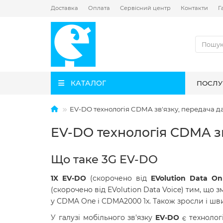
Доставка
Оплата
Сервісний центр
Контакти
Г
КАТАЛОГ
ПОСЛУ
EV-DO технологія CDMA зв'язку, передача д
EV-DO технологія CDMA зв
Що таке 3G EV-DO
1X EV-DO
(скорочено від
EVolution Data On
(скорочено від EVolution Data Voice) тим, що 
у CDMA One і CDMA2000 1x. Також зросли і швид
У галузі мобільного зв'язку
EV-DO
є технолог