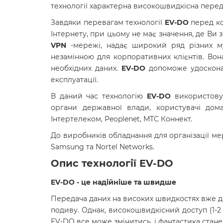
технології характерна високошвидкісна перед
Завдяки перевагам технології
EV-DO
перед ко
Інтернету, при цьому не має значення, де Ви 
VPN
-мережі, надає широкий ряд різних мул
незамінною для корпоративних клієнтів. Вон
необхідних даних.
EV-DO
допоможе удосконал
експлуатації.
В даний час технологію
EV-DO
використовуют
органи державної влади, користувачі дома
Інтертелеком, Peoplenet, МТС Коннект.
До виробників обладнання для організації мере
Samsung та Nortel Networks.
Опис технології EV-DO
EV-DO - це надійніше та швидше
Передача даних на високих швидкостях вже 
подиву. Однак, високошвидкісний доступ (1-2 
EV-DO все може змінитись, і фантастика стане