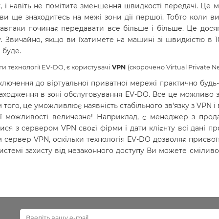
у, і навіть не помітите зменшення швидкості передачі. Це
и ще знаходитесь на межі зони дії першої. Тобто коли ви 
авпаки починає передавати все більше і більше. Це дося
у. Звичайно, якщо ви їхатимете на машині зі швидкістю в 
 буде.
ги технології EV-DO, є користувачі
VPN
(скорочено Virtual Private N
ключення до віртуальної приватної мережі практично будь-
находження в зоні обслуговування EV-DO. Все це можливо з
 того, це уможливлює наявність стабільного зв'язку з VPN і
єї можливості величезне! Наприклад, є менеджер з прода
ися з сервером VPN своєї фірми і дати клієнту всі дані про 
м сервер VPN, оскільки технологія EV-DO дозволяє присвої
истемі захисту від незаконного доступу Ви можете смілив