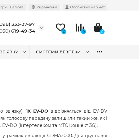
грн.
Валюта
Українська
Особистий кабінет
(098) 333-37-97
(050) 619-49-34
0
0
0
ЗВ'ЯЗКУ
СИСТЕМИ БЕЗПЕКИ
 зв'язку).
1X EV-DO
відрізняється від EV-DV
с як голосову передачу залишили такий же, як і
 в EV-DO (Інтертелеком та МТС Коннект 3G).
2 у рамках еволюції CDMA2000. Для цієї нової