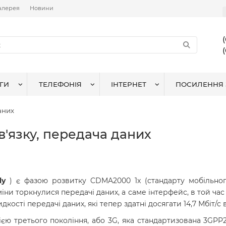
алерея
Новини
ГИ
ТЕЛЕФОНІЯ
ІНТЕРНЕТ
ПОСИЛЕННЯ 
аних
'язку, передача даних
ly
) є фазою розвитку CDMA2000 1x (стандарту мобільного
зміни торкнулися передачі даних, а саме інтерфейс, в той ча
кості передачі даних, які тепер здатні досягати 14,7 Мбіт/с
ією третього покоління, або 3G, яка стандартизована 3GPP