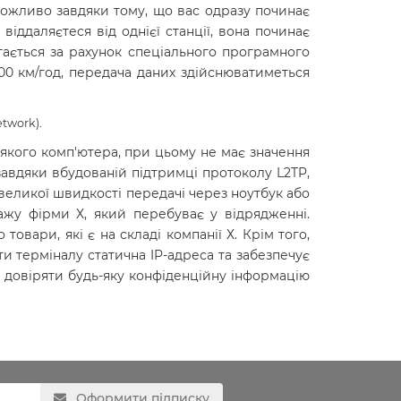
 можливо завдяки тому, що вас одразу починає
віддаляєтеся від однієї станції, вона починає
гається за рахунок спеціального програмного
100 км/год, передача даних здійснюватиметься
etwork).
якого комп'ютера, при цьому не має значення
авдяки вбудованій підтримці протоколу L2TP,
 великої швидкості передачі через ноутбук або
жу фірми Х, який перебуває у відрядженні.
товари, які є на складі компанії Х. Крім того,
ти терміналу статична IP-адреса та забезпечує
о довіряти будь-яку конфіденційну інформацію
Оформити підписку