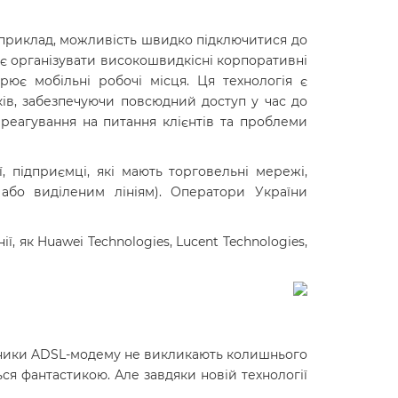
приклад, можливість швидко підключитися до
ляє організувати високошвидкісні корпоративні
ює мобільні робочі місця. Ця технологія є
ків, забезпечуючи повсюдний доступ у час до
реагування на питання клієнтів та проблеми
ї, підприємці, які мають торговельні мережі,
 або виділеним лініям). Оператори України
, як Huawei Technologies, Lucent Technologies,
сники ADSL-модему не викликають колишнього
ься фантастикою. Але завдяки новій технології