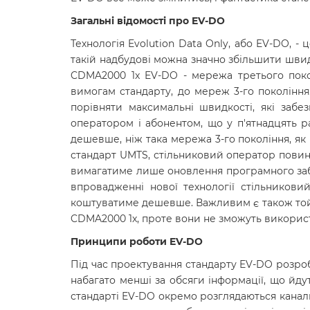
Загальні відомості про
EV-DO
Технологія Evolution Data Only, або EV-DO, -
такій надбудові можна значно збільшити швид
CDMA2000 1x EV-DO - мережа третього поколі
вимогам стандарту, до мереж 3-го покоління
порівняти максимальні швидкості, які заб
оператором і абонентом, що у п'ятнадцять р
дешевше, ніж така мережа 3-го покоління, як 
стандарт UMTS, стільниковий оператор повине
вимагатиме лише оновлення програмного заб
впровадженні нової технології стільникови
коштуватиме дешевше. Важливим є також той 
CDMA2000 1x, проте вони не зможуть викорис
Принципи роботи EV-DO
Під час проектування стандарту EV-DO розроб
набагато менші за обсяги інформації, що йд
стандарті EV-DO окремо розглядаються канали