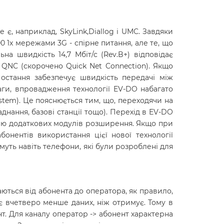
 є, наприклад, SkyLink,Diallog і UMC. Завдяки
 1x мережами 3G - спірне питання, але те, що
а швидкість 14,7 Мбіт/с (Rev.B+) відповідає
 QNC (скорочено Quick Net Connection). Якщо
остання забезпечує швидкість передачі між
аги, впровадження технології EV-DO набагато
ystem). Це пояснюється тим, що, переходячи на
нання, базові станції тощо). Перехід в EV-DO
ію додаткових модулів розширення. Якщо при
онентів використання цієї нової технології
ть навіть телефони, які були розроблені для
ються від абонента до оператора, як правило,
є вчетверо менше даних, ніж отримує. Тому в
т. Для каналу оператор -> абонент характерна