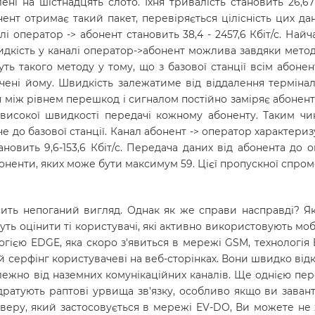
лені на шістнадцять слото. Їхня тривалість становить 26,6
онент отримає такий пакет, перевіряється цілісність цих д
і оператор -> абонент становить 38,4 - 2457,6 Кбіт/с. На
 швидкість у каналі оператор->абонент можлива завдяки мето
уть такого методу у тому, що з базової станції всім абоне
ні йому. Швидкість залежатиме від віддалення терміналу
 між рівнем перешкод і сигналом постійно заміряє абонент
 високої швидкості передачі кожному абоненту. Таким чи
 до базової станції. Канал абонент -> оператор характериз
становить 9,6-153,6 Кбіт/с. Передача даних від абонента д
 абоненти, яких може бути максимум 59. Цієї пропускної спр
ить непоганий вигляд. Однак як же справи насправді? Як
жуть оцінити ті користувачі, які активно використовують мо
огією EDGE, яка скоро з'явиться в мережі GSM, технологія
й серфінг користувачеві на веб-сторінках. Вони швидко від
лежно від наземних комунікаційних каналів. Ще однією пер
к дратують раптові урвища зв'язку, особливо якщо ви зава
веру, який застосовується в мережі EV-DO, Ви можете не х