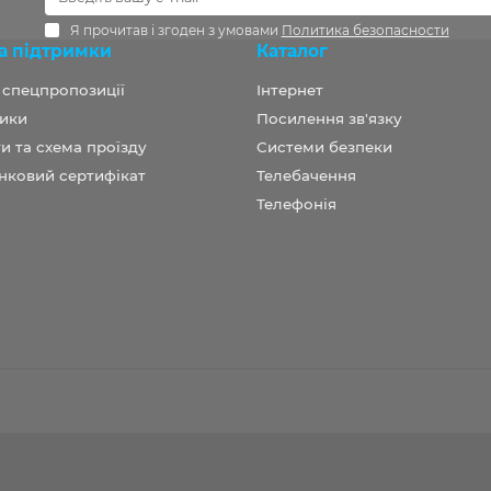
Я прочитав і згоден з умовами
Политика безопасности
а підтримки
Каталог
а спецпропозиції
Інтернет
ики
Посилення зв'язку
и та схема проїзду
Системи безпеки
нковий сертифікат
Телебачення
Телефонія