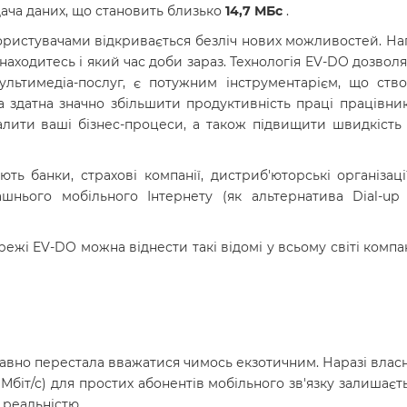
ача даних, що становить близько
14,7 МБс
.
ристувачами відкривається безліч нових можливостей. На
знаходитесь і який час доби зараз. Технологія EV-DO дозво
ьтимедіа-послуг, є потужним інструментарієм, що створ
а здатна значно збільшити продуктивність праці працівни
ити ваші бізнес-процеси, а також підвищити швидкість 
ь банки, страхові компанії, дистриб'юторські організаці
шнього мобільного Інтернету (як альтернатива Dial-up
жі EV-DO можна віднести такі відомі у всьому світі компанії
давно перестала вважатися чимось екзотичним. Наразі вла
Мбіт/с) для простих абонентів мобільного зв'язку залишаєт
 реальністю.