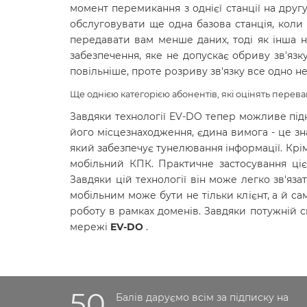
момент перемикання з однієї станції на друг
обслуговувати ще одна базова станція, коли в
передавати вам менше даних, тоді як інша н
забезпечення, яке не допускає обриву зв'язк
повільніше, проте розриву зв'язку все одно не
Ще однією категорією абонентів, які оцінять перева
Завдяки технології EV-DO тепер можливе під
його місцезнаходження, єдина вимога - це з
який забезпечує тунелювання інформації. Крім
мобільний КПК. Практичне застосування ці
Завдяки цій технології він може легко зв'язат
мобільним може бути не тільки клієнт, а й са
роботу в рамках доменів. Завдяки потужній с
мережі
EV-DO
.
50
Балів даруємо всім за підписку на