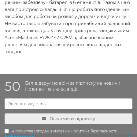
режимі забезпечує батарея із 6 елементів. Разом з нею
вага пристрою складає 3 кг, що робить його ідеальним
засобом для роботи чи розваг у дорозі чи відпочинку.
Не варто також забувати і про привабливий зовнішній
вигляд, а також доступну ціну пристрою, завдяки яким
Acer eMachines E725-442 G25Mi є збалансованим
рішенням для виконання широкого кола щоденних
завдань.
50
Балів даруємо всім за підписку на новини!
Новинки, знижки, акції.
Оформити підписку
Я прочитав і згоден з умовами
Политика безопасности
Інформація