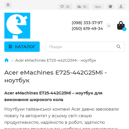
грн.
0
0
(098) 333-37-97
(050) 619-49-34
0
КАТАЛОГ
Acer eMachines E725-442G25Mi - ноутбук
Acer eMachines E725-442G25Mi -
ноутбук
Acer eMachines E725-442G25Mi – ноутбук для
виконання широкого кола
Ноутбуки тайванської компанії Acer давно завоювали
повагу та авторитет у всьому світі своєю
продуктивністю, надійністю в роботі, здатністю