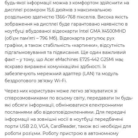
будь-якої інформації можна з комфортом здійснити на
дисплеї розміром 15,6 дюймів з максимальною
роздільною здатністю 1366×768 пікселів. Висока якість
зображення на дисплеї буде гарантовано наявністю в
ноутбуці вбудованої відеокарти Intel GMA X4500MHD
(об'єм пам'яті – 796 Мб). Відеокарта регулює рух
графіки, а також стабільність «картинки», відсутність
підгальмовування та підвисання. Ще один важливий
факт – у тому, що Acer eMachines E725-442 G25Mi має
яскраво виражені комунікаційні здібності. Їх
забезпечують мережний адаптер (LAN) та модуль
бездротового зв'язку Wi-Fi.
Через них користувач може легко зв'язуватися зі
співрозмовниками по всьому світу, передавати їм будь-
які обсяги інформації, обмінюватися електронними
посланнями або відеоповідомленнями. Для передачі
інформації на зовнішні носії в ноутбуці передбачені
порти USB 2.0, VGA, CardReader, також всі необхідні для
роботи роз'єми. Роботу пристрою в автономному