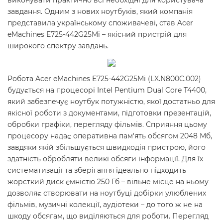
виконувати практично всі необхідні для користувача
завдання. Одним з нових ноутбуків, який компанія
представила українському споживачеві, став Acer
eMachines E725-442G25Mi – якісний пристрій для
широкого спектру завдань.
Робота Acer eMachines E725-442G25Mi (LX.N800C.002)
будується на процесорі Intel Pentium Dual Core T4400,
який забезпечує ноутбук потужністю, якої достатньо для
якісної роботи з документами, підготовки презентацій,
обробки графіки, перегляду фільмів. Сприяння цьому
процесору надає оперативна пам'ять обсягом 2048 Мб,
завдяки якій збільшується швидкодія пристрою, його
здатність обробляти великі обсяги інформації. Для їх
систематизації та зберігання ідеально підходить
жорсткий диск ємністю 250 Гб – вільне місце на ньому
дозволяє створювати на ноутбуці добірки улюблених
фільмів, музичні колекції, аудіотеки – до того ж не на
шкоду обсягам, що виділяються для роботи. Перегляд