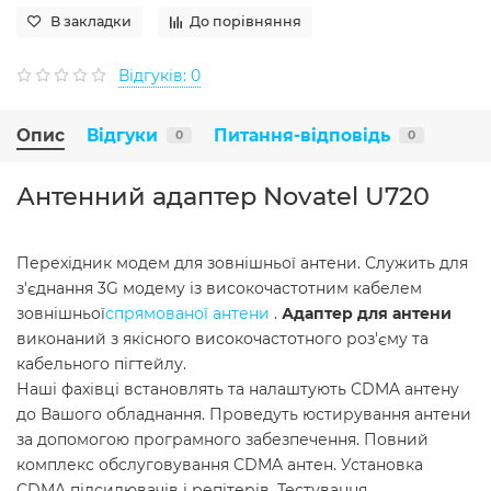
В закладки
До порівняння
Відгуків: 0
Опис
Відгуки
Питання-відповідь
0
0
Антенний адаптер Novatel U720
Перехідник модем для зовнішньої антени. Служить для
з'єднання 3G модему із високочастотним кабелем
зовнішньої
спрямованої антени
.
Адаптер для антени
виконаний з якісного високочастотного роз'єму та
кабельного пігтейлу.
Наші фахівці встановлять та налаштують CDMA антену
до Вашого обладнання. Проведуть юстирування антени
за допомогою програмного забезпечення. Повний
комплекс обслуговування CDMA антен. Установка
CDMA підсилювачів і репітерів. Тестування