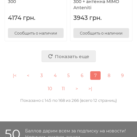
300
300 + антенна MIMO
Anteniti
4174 грн.
3943 грн.
Сообщить о наличии
Сообщить о наличии
Показать еще
|<
<
3
4
5
6
7
8
9
10
11
>
>|
Показано с 145 по 168 из 266 (всего 12 страниц)
50
Баллов дарим всем за подписку на новости!