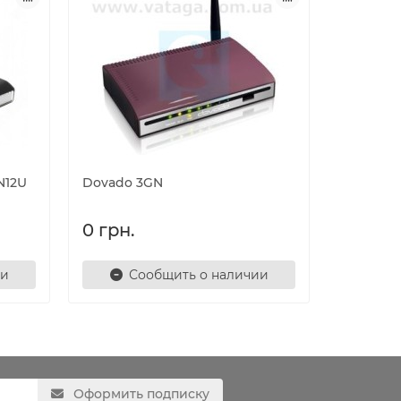
N12U
Dovado 3GN
Dovado 
0 грн.
0 грн.
ии
Сообщить о наличии
С
Оформить подписку