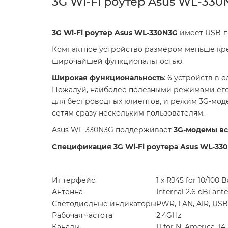
3G Wi-Fi роутер Asus WL-330
3G Wi-Fi роутер Asus WL-330N3G
имеет USB-п
Компактное устройство размером меньше кред
широчайшей функциональностью.
Широкая функциональность
: 6 устройств в
Пожалуй, наиболее полезными режимами его р
для беспроводных клиентов, и режим 3G-моде
сетям сразу нескольким пользователям.
Asus WL-330N3G поддерживает
3G-модемы вс
Спецификация 3G Wi-Fi роутера Asus WL-33
Интерфейс
1 x RJ45 for 10/100 
Антенна
Internal 2.6 dBi ante
Светодиодные индикаторы
PWR, LAN, AIR, USB
Рабочая частота
2.4GHz
Каналы
11 for N. America, 14