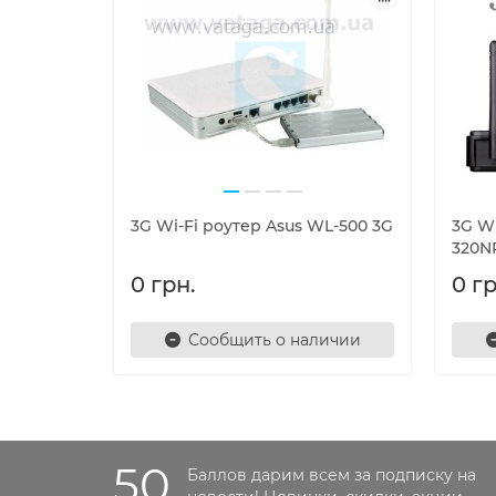
3G Wi-Fi роутер Asus WL-500 3G
3G Wi
320N
0 грн.
0 гр
Сообщить о наличии
50
Баллов дарим всем за подписку на