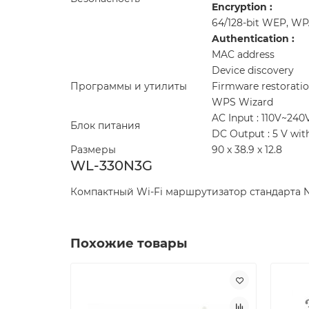
Encryption :
64/128-bit WEP, W
Authentication :
MAC address
Device discovery
Программы и утилиты
Firmware restorati
WPS Wizard
AC Input : 110V~24
Блок питания
DC Output : 5 V wit
Размеры
90 x 38.9 x 12.8
WL-330N3G
Компактный Wi-Fi маршрутизатор стандарта 
Похожие товары