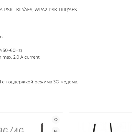
PA-PSK TKIP/AES, WPA2-PSK TKIP/AES
on
0V(50~60Hz)
h max. 2.0 A current
N с поддержкой режима 3G-модема.