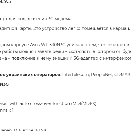
N3G
орт для подключения 3G модема.
итной карты. Это устройство легко помещается в карман, 
 одном корпусе Asus WL-330N3G уникален тем, что сочетает 
аботы можно назвать режим «хот-спот», в котором он буде
ма – подключив к нему внешний 3G-адаптер с интерфейсом
ех украинских операторов
: Intertelecom, PeopleNet, CDMA-UA
0N3G
BaseT with auto cross-over function (MDI/MDI-X)
nna x 1
 Japan, 13 Europe (ETSI)