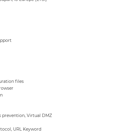
upport
ration files
rowser
on
k prevention, Virtual DMZ
rotocol, URL Keyword