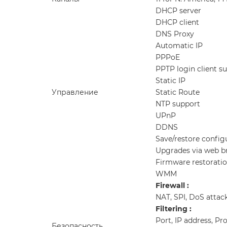
DHCP server
DHCP client
DNS Proxy
Automatic IP
PPPoE
PPTP login client s
Static IP
Управление
Static Route
NTP support
UPnP
DDNS
Save/restore configu
Upgrades via web b
Firmware restorati
WMM
Firewall :
NAT, SPI, DoS attac
Filtering :
Port, IP address, P
Безопасность