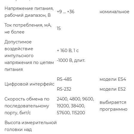
Напряжение питания,
+9 … +36
номинальное
рабочий диапазон, В
Ток потребления, мА,
15
не более
Допустимое
воздействие
+ 160 В, 1 с
импульсного
-1000 В, длит.
напряжения по цепям
питания
RS-485
модели ES4
Цифровой интерфейс
RS-232
модели ES2
Скорость обмена по
2400, 4800, 9600,
выбирается
последовательному
19200, 38400,
программно
порту, бит/с
57600, 115200
Высота измерительной
головки над