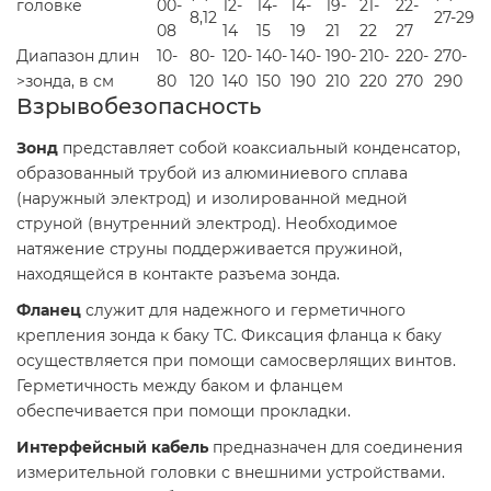
головке
00-
12-
14-
14-
19-
21-
22-
8,12
27-29
08
14
15
19
21
22
27
Диапазон длин
10-
80-
120-
140-
140-
190-
210-
220-
270-
>зонда, в см
80
120
140
150
190
210
220
270
290
Взрывобезопасность
Зонд
представляет собой коаксиальный конденсатор,
образованный трубой из алюминиевого сплава
(наружный электрод) и изолированной медной
струной (внутренний электрод). Необходимое
натяжение струны поддерживается пружиной,
находящейся в контакте разъема зонда.
Фланец
служит для надежного и герметичного
крепления зонда к баку ТС. Фиксация фланца к баку
осуществляется при помощи самосверлящих винтов.
Герметичность между баком и фланцем
обеспечивается при помощи прокладки.
Интерфейсный кабель
предназначен для соединения
измерительной головки с внешними устройствами.