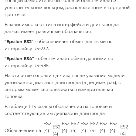
посадки измерительной головки обеспечивается
уплотнительным кольцом, расположенным в торцевой
проточке.
В зависимости от типа интерфейса и длины зонда
датчик имеет различные обозначения.
"Epsilon ES2"
- обеспечивает обмен данными по
интерфейсу RS-232.
"Epsilon ES4"
- обеспечивает обмен данными по
интерфейсу RS-485.
На этикетке головки датчика после указания модели
указывается диапазон длин зонда (в дециметрах), с
которым может использоваться измерительная
головка.
В таблице 1.1 указаны обозначения на головке и
соответствующие им диапазоны длин зонда.
ES2
ES2
ES2
ES2
ES2
ES2
ES2
ES2
ES2
Обозначение на
(4)
(4)
(4)
(4)
(4)
(4)
(4)
(4)
(4)