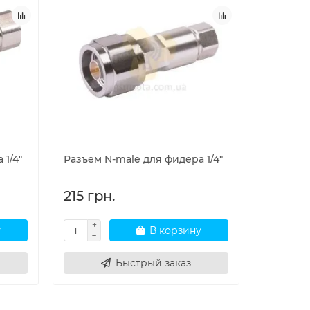
 1/4"
Разъем N-male для фидера 1/4"
Коаксиал
LLC-LCF1
215 грн.
130 гр
у
В корзину
Быстрый заказ
С