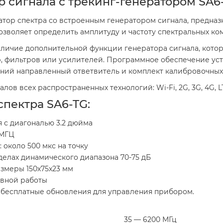
 сигнала с трекинг-генератором SA6
тор спектра со встроенным генератором сигнала, предназ
позволяет определить амплитуду и частоту спектральных ком
аличие дополнительной функции генератора сигнала, кото
р, фильтров или усилителей. Программное обеспечение уст
шний направленный ответвитель и комплект калибровочных
ов всех распространенных технологий: Wi-Fi, 2G, 3G, 4G, L
пектра SA6-TG:
 с диагональю 3.2 дюйма
 МГЦ
 около 500 мкс на точку
делах динамического диапазона 70-75 дБ
азмеры 150х75х23 мм
ывной работы
бесплатные обновления для управления прибором.
35 — 6200 МГц