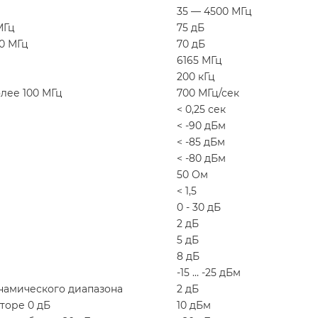
35 — 4500 МГц
МГц
75 дБ
0 МГц
70 дБ
6165 МГц
200 кГц
лее 100 МГц
700 МГц/сек
< 0,25 сек
< -90 дБм
< -85 дБм
< -80 дБм
50 Ом
< 1,5
0 - 30 дБ
2 дБ
5 дБ
8 дБ
-15 … -25 дБм
намического диапазона
2 дБ
торе 0 дБ
10 дБм