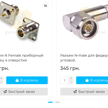
ем N Female приборный
Разъем N-male для фидера
ец 4 отверстия
угловой.
грн.
345 грн.
В корзину
В корзин
Быстрый заказ
Быстрый заказ