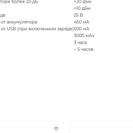
торе более 20 дБ
+20 дБм
+10 дБм
оде
25 В
от аккумулятора
450 мА
от USB (при включенном заряде)
500 мА
3000 мАч
3 часа
~ 5 часов